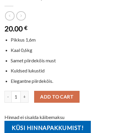
20.00
€
Pikkus 1,6m
Kaal 0,6kg
Samet piirdeköis must
Kuldsed lukustid
Elegantne piirdeköis.
Samet must piirdeköis kuldne quantity
ADD TO CART
Hinnad ei sisalda käibemaksu
KÜSI HINNAPAKKUMIST!